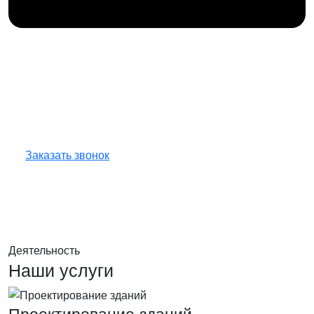
Получите консультацию
по любым интересующим
вопросам!
Оставьте заявку — инженер перезвонит
и бесплатно ответит на все ваши вопросы.
Заказать звонок
Деятельность
Наши услуги
Проектирование зданий