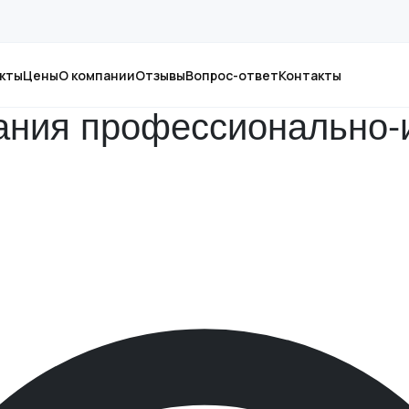
-индустриального кластера
кты
Цены
О компании
Отзывы
Вопрос-ответ
Контакты
ания профессионально-